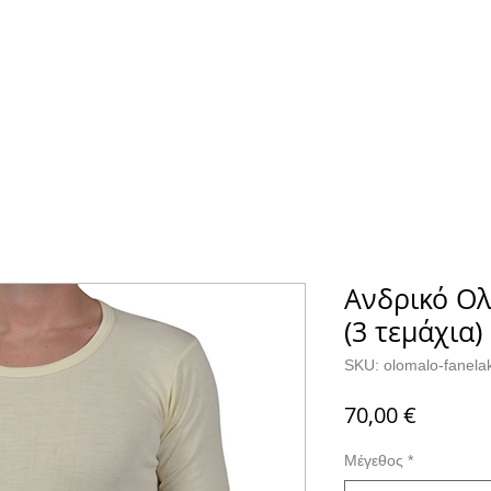
Α
ΚΑΛΤΣΕΣ
ΕΠΙΚΟΙΝΩΝΙΑ
Ανδρικό Ο
(3 τεμάχια)
SKU: olomalo-fanelak
Τιμή
70,00 €
Μέγεθος
*