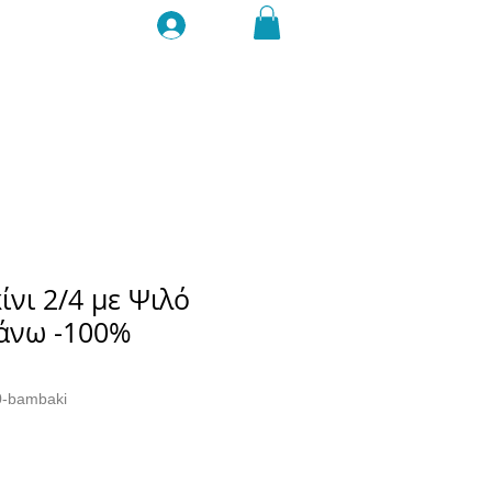
Σύνδεση
ίνι 2/4 με Ψιλό
άνω -100%
00-bambaki