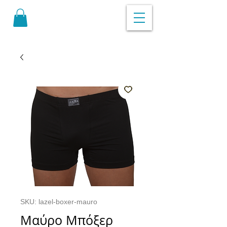
SKU: lazel-boxer-mauro
Μαύρο Μπόξερ