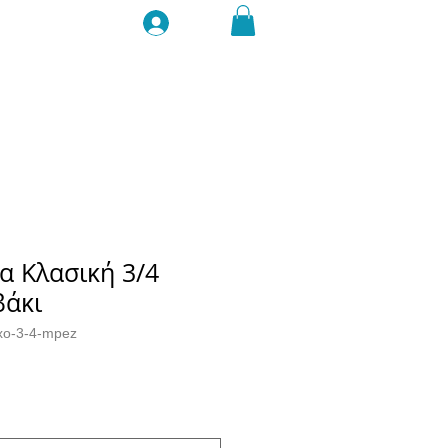
Σύνδεση
α Κλασική 3/4
βάκι
xo-3-4-mpez