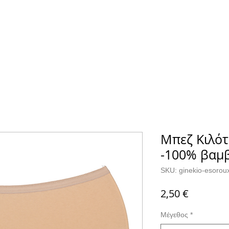
Α
ΚΑΛΤΣΕΣ
ΕΠΙΚΟΙΝΩΝΙΑ
Μπεζ Κιλότ
-100% βαμ
SKU: ginekio-esorou
Τιμή
2,50 €
Μέγεθος
*