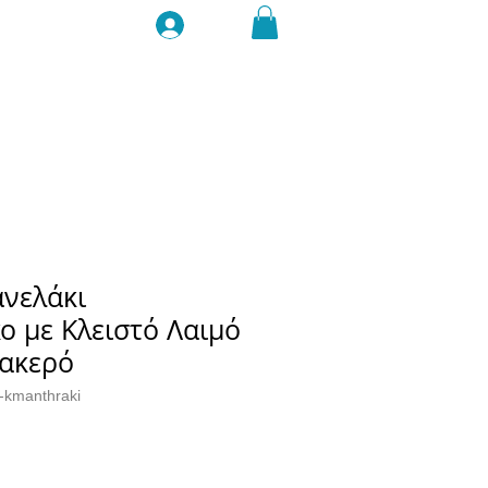
Σύνδεση
νελάκι
ο με Κλειστό Λαιμό
ακερό
o-kmanthraki